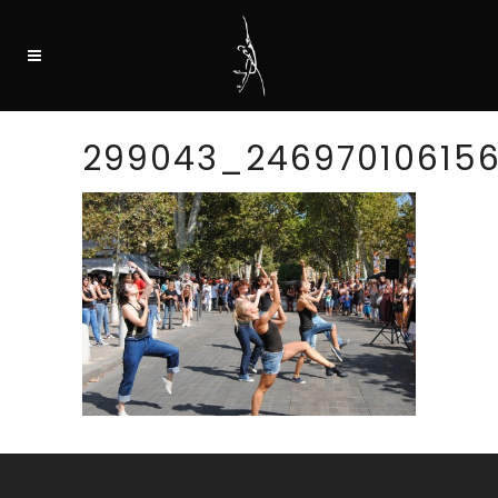
299043_24697010615