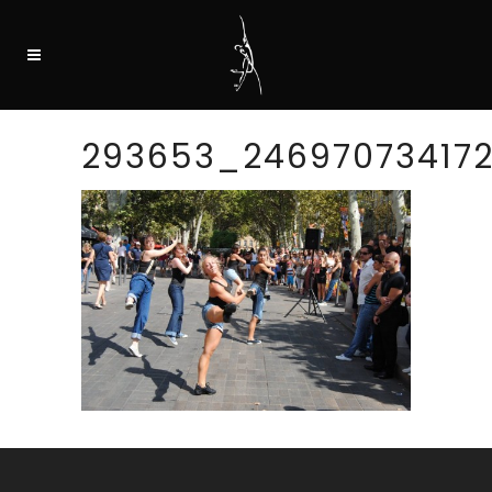
293653_24697073417