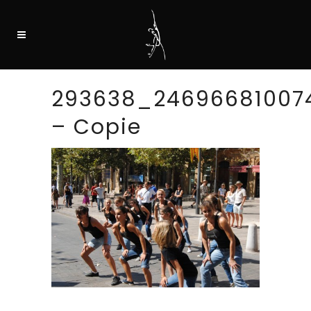
293638_24696681007
– Copie